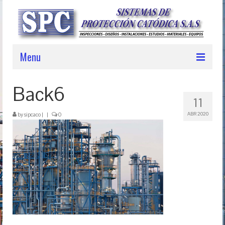
Menu
ESTUDIOS ESPECIALIZADOS
Back6
11
INGENIERÍA APLICADA
ABR 2020
by
sipcaco
|
|
0
PRODUCTOS / EQUIPOS
EXPERIENCIA
SOLUCIONES TÉCNICAS
NOSOTROS
CONTACTENOS