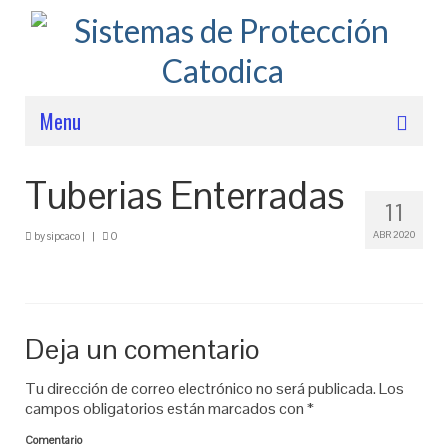
Menu
ESTUDIOS ESPECIALIZADOS
Tuberias Enterradas
11
INGENIERÍA APLICADA
ABR 2020
by
sipcaco
|
|
0
PRODUCTOS / EQUIPOS
EXPERIENCIA
Deja un comentario
SOLUCIONES TÉCNICAS
NOSOTROS
Tu dirección de correo electrónico no será publicada.
Los
campos obligatorios están marcados con
*
CONTACTENOS
Comentario